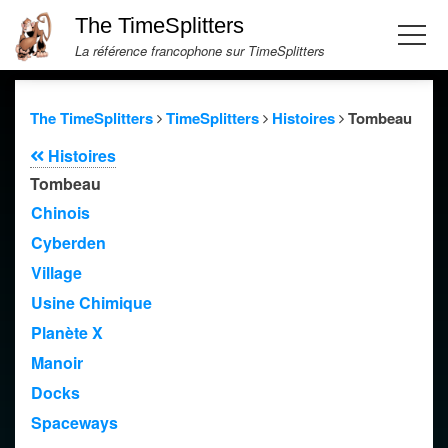
The TimeSplitters
La référence francophone sur TimeSplitters
The TimeSplitters
TimeSplitters
Histoires
Tombeau
Histoires
Tombeau
Chinois
Cyberden
Village
Usine Chimique
Planète X
Manoir
Docks
Spaceways