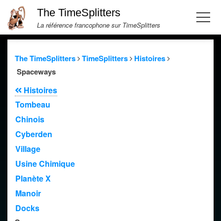
The TimeSplitters
La référence francophone sur TimeSplitters
The TimeSplitters
TimeSplitters
Histoires
Spaceways
Histoires
Tombeau
Chinois
Cyberden
Village
Usine Chimique
Planète X
Manoir
Docks