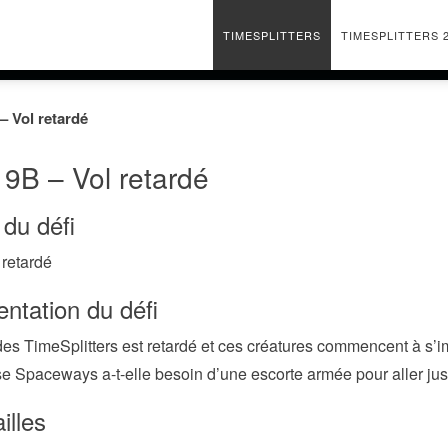
TIMESPLITTERS
TIMESPLITTERS 
– Vol retardé
 9B – Vol retardé
du défi
 retardé
ntation du défi
des TimeSplitters est retardé et ces créatures commencent à s’
se Spaceways a-t-elle besoin d’une escorte armée pour aller ju
illes