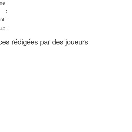
ine :
 :
nt :
ze :
ces rédigées par des joueurs