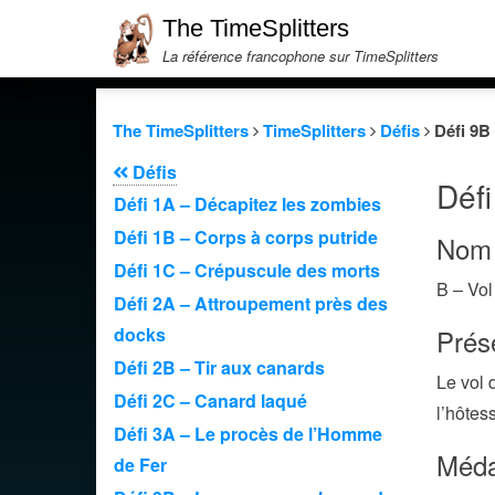
The TimeSplitters
La référence francophone sur TimeSplitters
The TimeSplitters
TimeSplitters
Défis
Défi 9B 
Défis
Défi
Défi 1A – Décapitez les zombies
Défi 1B – Corps à corps putride
Nom 
Défi 1C – Crépuscule des morts
B – Vol
Défi 2A – Attroupement près des
docks
Prése
Défi 2B – Tir aux canards
Le vol 
Défi 2C – Canard laqué
l’hôtes
Défi 3A – Le procès de l’Homme
Méda
de Fer