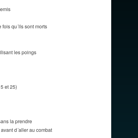
nemis
 fois qu´ils sont morts
ilisant les poings
5 et 25)
 sans la prendre
 avant d´aller au combat