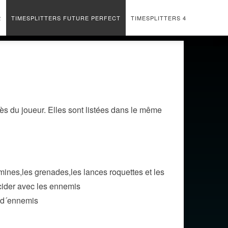
2
TIMESPLITTERS FUTURE PERFECT
TIMESPLITTERS 4
ès du joueur. Elles sont listées dans le même
mines,les grenades,les lances roquettes et les
icider avec les ennemis
s d´ennemis