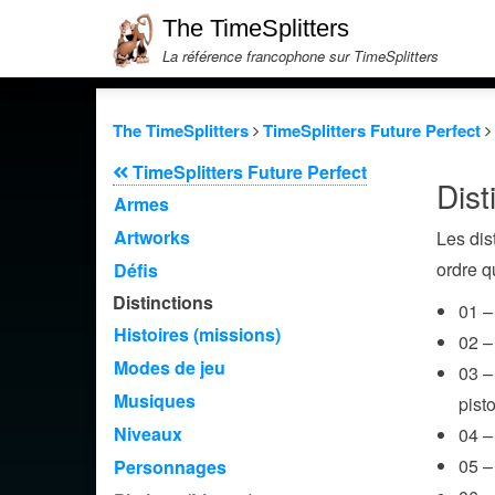
The TimeSplitters
La référence francophone sur TimeSplitters
The TimeSplitters
TimeSplitters Future Perfect
TimeSplitters Future Perfect
Dist
Armes
Artworks
Les dis
ordre q
Défis
Distinctions
01 –
Histoires (missions)
02 –
Modes de jeu
03 –
Musiques
pist
Niveaux
04 –
05 –
Personnages