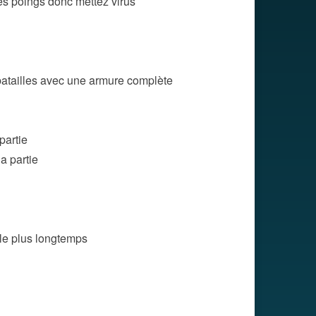
es poings donc mettez virus
a batailles avec une armure complète
partie
a partie
 le plus longtemps