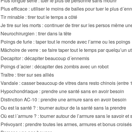
 Plus longue série : tuer le plus de personne sans mourir
 Plus efficace : utiliser le moins de balles pour tuer le plus d´en
Tir minable : tirer tout le temps a côté
 Je tire sur les morts : continuer de tirer sur les persos même une
 Neurochirurgien : tirer dans la tête
 Poings de furie : taper tout le monde avec l’arme ou les poings
 Mâchoire de verre : se faire taper tout le temps par quelqu’un ut
 Decapitor : décapiter beaucoup d´ennemis
 Poings d´acier : décapiter des zombis avec un robot
Traître : tirer sur ses alliés
 Vandale : casser beaucoup de vitres dans resto chinois (entre 1
 Hypochondriaque : prendre une santé sans en avoir besoin
 Distinction AC-10 : prendre une armure sans en avoir besoin
 Ou est la santé ? : tourner autour de la santé sans la prendre
 Où est l´armure ? : tourner autour de l’armure sans le savoir et
 Prévoyant : prendre toutes les armes, armures et bonus croisés