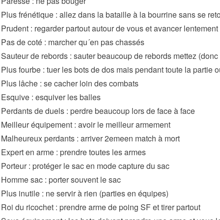
 Paresse : ne pas bouger
Plus frénétique : allez dans la bataille à la bourrine sans se ret
 Prudent : regarder partout autour de vous et avancer lentement 
 Pas de coté : marcher qu´en pas chassés
 Sauteur de rebords : sauter beaucoup de rebords mettez (donc 
 Plus fourbe : tuer les bots de dos mais pendant toute la partie 
 Plus lâche : se cacher loin des combats
 Esquive : esquiver les balles
 Perdants de duels : perdre beaucoup lors de face à face
 Meilleur équipement : avoir le meilleur armement
 Malheureux perdants : arriver 2emeen match à mort
 Expert en arme : prendre toutes les armes
 Porteur : protéger le sac en mode capture du sac
 Homme sac : porter souvent le sac
Plus inutile : ne servir à rien (parties en équipes)
 Roi du ricochet : prendre arme de poing SF et tirer partout