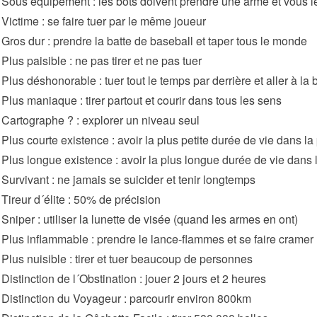
 Sous équipement : les bots doivent prendre une arme et vous l
 Victime : se faire tuer par le même joueur
 Gros dur : prendre la batte de baseball et taper tous le monde
Plus paisible : ne pas tirer et ne pas tuer
 Plus déshonorable : tuer tout le temps par derrière et aller à l
 Plus maniaque : tirer partout et courir dans tous les sens
 Cartographe ? : explorer un niveau seul
 Plus courte existence : avoir la plus petite durée de vie dans la 
 Plus longue existence : avoir la plus longue durée de vie dans l
 Survivant : ne jamais se suicider et tenir longtemps
 Tireur d´élite : 50% de précision
 Sniper : utiliser la lunette de visée (quand les armes en ont)
 Plus inflammable : prendre le lance-flammes et se faire cramer
 Plus nuisible : tirer et tuer beaucoup de personnes
 Distinction de l´Obstination : jouer 2 jours et 2 heures
 Distinction du Voyageur : parcourir environ 800km