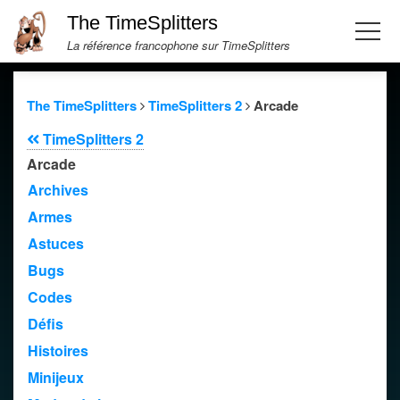
The TimeSplitters
La référence francophone sur TimeSplitters
The TimeSplitters
TimeSplitters 2
Arcade
TimeSplitters 2
Arcade
Archives
Armes
Astuces
Bugs
Codes
Défis
Histoires
Minijeux